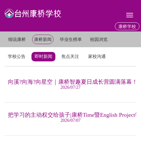
Toggl
naviga
康桥学校
细说康桥
康桥新闻
毕业生榜单
校园浏览
学校公告
即时新闻
焦点关注
家校沟通
向溪?向海?向星空｜康桥智趣夏日成长营圆满落幕！
2026/07/27
把学习的主动权交给孩子|康桥Time暨English Proje
2026/07/07