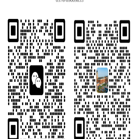
0576-89009833