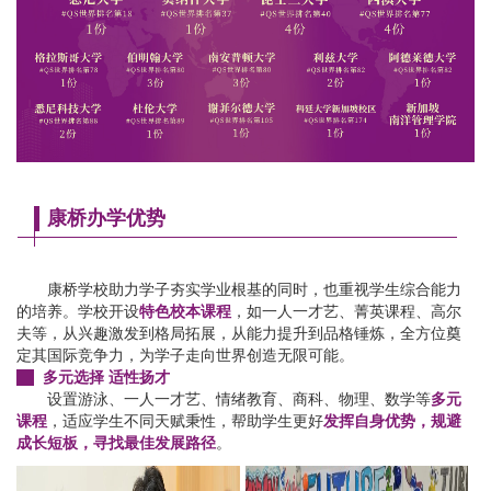
康桥办学优势
康桥学校助力学子夯实学业根基的同时，也重视学生综合能力
的培养。学校开设
特色校本课程
，如一人一才艺、菁英课程、高尔
夫等，
从兴趣激发到格局拓展，
从能力提升到品格锤炼，全方位奠
定其国际竞争力，
为学子走向世界创造无限可能。
多元选择 适性扬才
设置游泳、一人一才艺、情绪教育、商科、物理、数学等
多元
课程
，适应学生不同天赋秉性，帮助学生更好
发挥自身优势，规避
成长短板
，寻找最佳发展路径
。