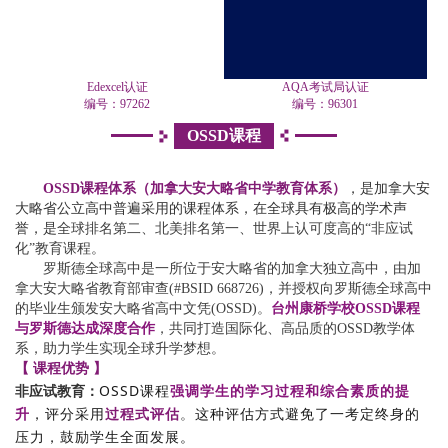
Edexcel认证
AQA考试局认证
编号：
97262
编号：
96301
OSSD课程
OSSD课程体系（加拿大安大略省中学教育体系）
，是加拿大安
大略省公立高中普遍采用的课程体系，在全球具有极高的学术声
誉，是
全球排名第二、北美排名第一、世界上认可度高的“非应试
化”教育课程
。
罗斯德全球高中是一所位于安大略省的加拿大独立高中，由加
拿大安大略省教育部审查(#BSID 668726)，并授权向罗斯德全球高中
的毕业生颁发安大略省高中文凭(OSSD)。
台州康桥学校OSSD课程
与罗斯德达成深度合作
，共同打造国际化、高品质的OSSD教学体
系，助力学生实现全球升学梦想。
【 课程优势 】
OSSD课程
强调学生的学习过程和综合素质的提
非应试教育：
升
，评分采用
过程式评估
。
这种评估方式避免了一考定终身的
压力，鼓励学生全面发展。