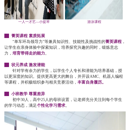
一人一才艺—小提琴
游泳课程
菁英课程 素质拓展
“单车环岛领导力”等兼具知识性、技能性及挑战性的
菁英课程
，
让学生在亲身体验中探索知识，培养探究兴趣的同时，锻炼意志
力，
培育带得走的能力
。
状元养成 激发潜能
针对学有余力的学生，以学生个人专长和潜能为培养基础，授
以更深度的知识。提供更高更大的舞台，并开设AMC、机器人编程
等课程，并积极组织参与相关竞赛活动，
丰富自身履历。
小班教学 尊重差异
初中30人，高中25人的母班设置，让老师充分关注到每个学生
的学习动态，满足
个性化学习需求
。