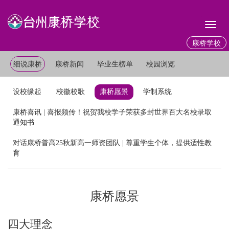
Toggl
naviga
康桥学校
细说康桥
康桥新闻
毕业生榜单
校园浏览
设校缘起
校徽校歌
康桥愿景
学制系统
康桥喜讯 | 喜报频传！祝贺我校学子荣获多封世界百大名校录取
通知书
对话康桥普高25秋新高一师资团队 | 尊重学生个体，提供适性教
育
康桥愿景
四大理念