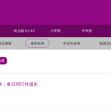
幼儿园 K1-K3
小学部
中学部
细说康桥
康桥新闻
毕业生榜单
校园浏
沟通
来，春日同行伴成长