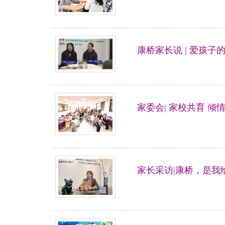
康桥家长说 | 爱孩子
家委会| 家校共育 倾
家长采访|康桥，是我